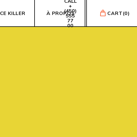
CALL
+
(450)
ICE KILLER
À PROPOS
CART
(0)
555
77
00