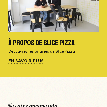
À PROPOS DE SLICE PIZZA
Découvrez les origines de Slice Pizza
EN SAVOIR PLUS
N
e
r
a
t
e
z
a
u
c
u
n
e
i
n
f
o