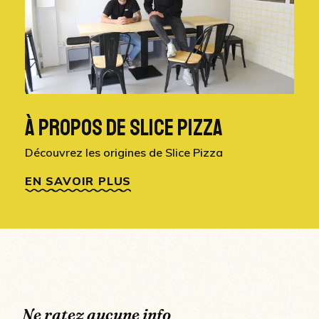
À PROPOS DE SLICE PIZZA
Découvrez les origines de Slice Pizza
EN SAVOIR PLUS
N
e
r
a
t
e
z
a
u
c
u
n
e
i
n
f
o